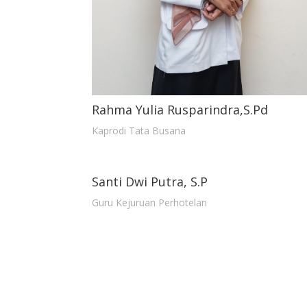
Rahma Yulia Rusparindra,S.Pd
Kaprodi Tata Busana
Santi Dwi Putra, S.P
Guru Kejuruan Perhotelan