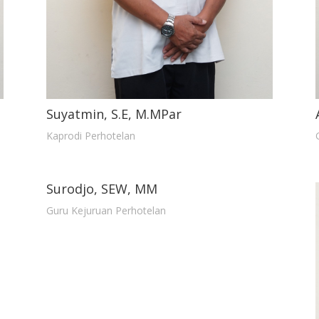
Suyatmin, S.E, M.MPar
Kaprodi Perhotelan
Surodjo, SEW, MM
Guru Kejuruan Perhotelan