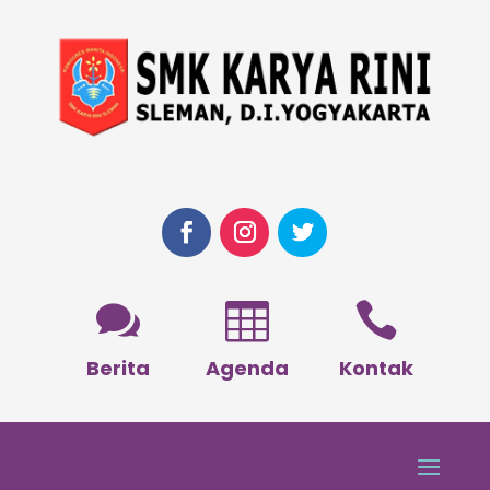



Berita
Agenda
Kontak