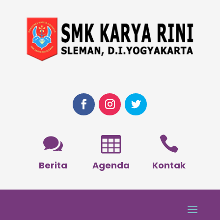



Berita
Agenda
Kontak