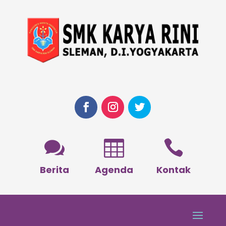



Berita
Agenda
Kontak