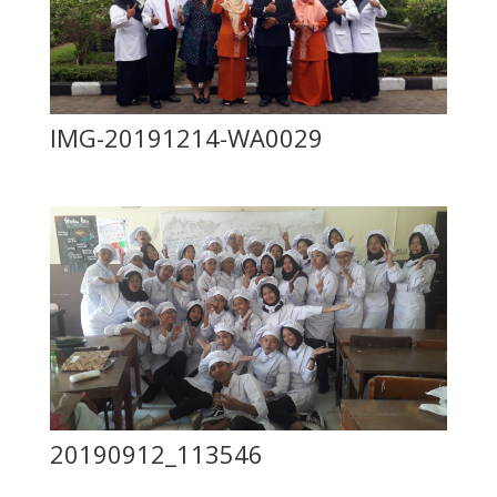
IMG-20191214-WA0029
20190912_113546