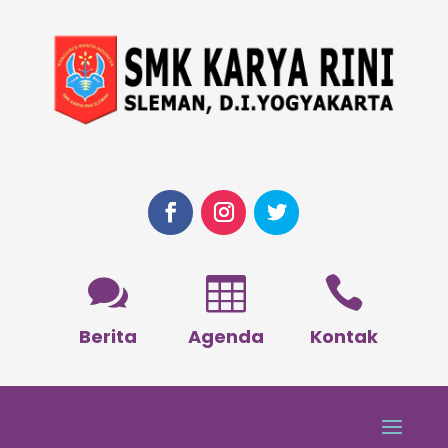



Berita
Agenda
Kontak