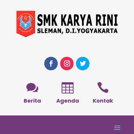



Berita
Agenda
Kontak