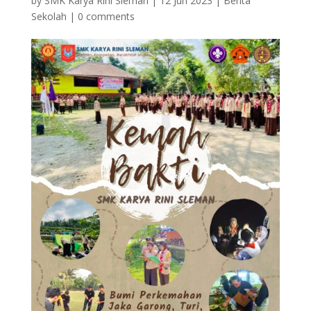
by
SMK Karya Rini Sleman
|
12 Jun 2023
|
Berita
Sekolah
|
0 comments