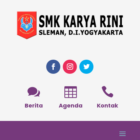



Berita
Agenda
Kontak